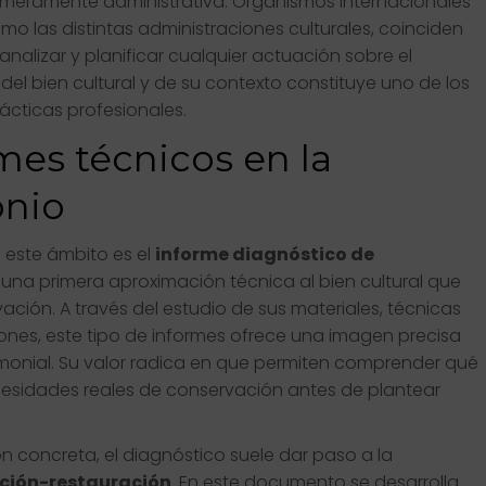
 meramente administrativa. Organismos internacionales
omo las distintas administraciones culturales, coinciden
nalizar y planificar cualquier actuación sobre el
 del bien cultural y de su contexto constituye uno de los
ácticas profesionales.
rmes técnicos en la
onio
 este ámbito es el
informe diagnóstico de
e una primera aproximación técnica al bien cultural que
ción. A través del estudio de sus materiales, técnicas
ciones, este tipo de informes ofrece una imagen precisa
rimonial. Su valor radica en que permiten comprender qué
ecesidades reales de conservación antes de plantear
n concreta, el diagnóstico suele dar paso a la
ción-restauración
. En este documento se desarrolla