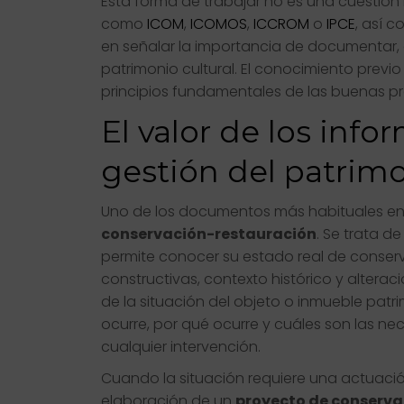
Esta forma de trabajar no es una cuestión
como
ICOM
,
ICOMOS
,
ICCROM
o
IPCE
, así c
en señalar la importancia de documentar, a
patrimonio cultural. El conocimiento previo
principios fundamentales de las buenas pr
El valor de los info
gestión del patrim
Uno de los documentos más habituales en
conservación-restauración
. Se trata d
permite conocer su estado real de conserva
constructivas, contexto histórico y altera
de la situación del objeto o inmueble pat
ocurre, por qué ocurre y cuáles son las n
cualquier intervención.
Cuando la situación requiere una actuació
elaboración de un
proyecto de conserva