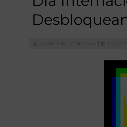
Día Internac
Desbloquean
CulturaLab
Noticias
14/05/2