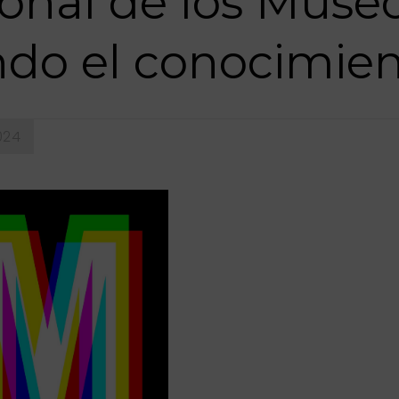
ional de los Muse
do el conocimien
024