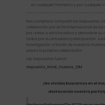
en cualquier momento y por cualquier mot
————————————————————————
Nos complace compartir las respuestas cor
celebración por el Día Internacional de l
por unirse a esta iniciativa y demostrar s
todos por su entusiasta participación. Jun
investigación a través de nuestros museos,
¡Hasta la próxima celebración!
Las respuestas fueron:
respuesta_trivial_museos_DIM
¡No olvides buscarnos en el ma
destacando nuestra particip