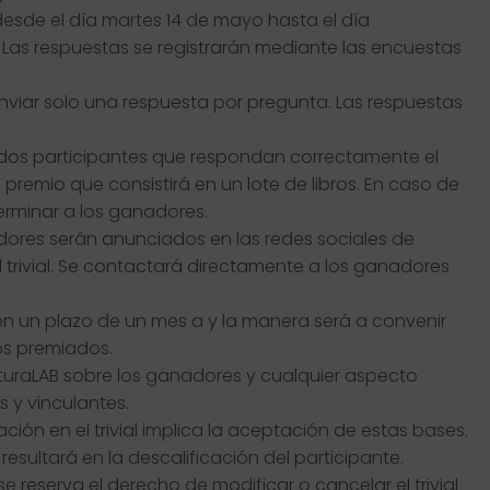
o desde el día martes 14 de mayo hasta el día
 Las respuestas se registrarán mediante las encuestas
viar solo una respuesta por pregunta. Las respuestas
s dos participantes que respondan correctamente el
emio que consistirá en un lote de libros. En caso de
erminar a los ganadores.
res serán anunciados en las redes sociales de
l trivial. Se contactará directamente a los ganadores
en un plazo de un mes a y la manera será a convenir
los premiados.
ulturaLAB sobre los ganadores y cualquier aspecto
as y vinculantes.
ción en el trivial implica la aceptación de estas bases.
esultará en la descalificación del participante.
e reserva el derecho de modificar o cancelar el trivial