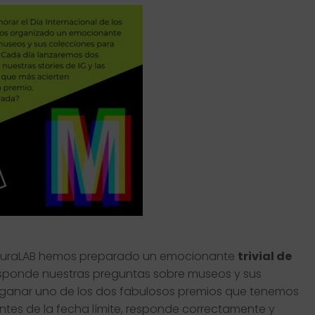
CulturaLAB hemos preparado un emocionante
trivial
de
esponde nuestras preguntas sobre museos y sus
 ganar uno de los dos fabulosos premios que tenemos
 antes de la fecha límite, responde correctamente y