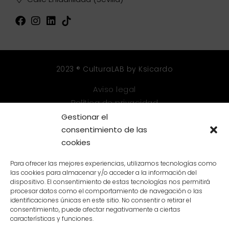
2023 ® CulturaLAB by Ksicardo
Aviso legal
Política de privacidad
Política de cookies
Gestionar el
Mapa web
consentimiento de las
cookies
Accesibilidad
Para ofrecer las mejores experiencias, utilizamos tecnologías como
las cookies para almacenar y/o acceder a la información del
dispositivo. El consentimiento de estas tecnologías nos permitirá
procesar datos como el comportamiento de navegación o las
identificaciones únicas en este sitio. No consentir o retirar el
consentimiento, puede afectar negativamente a ciertas
PROGRAMA KIT DIGITAL COFINANCIADO POR LOS FONDOS NEXT
características y funciones.
GENERATION (EU) DEL MECANISMO DE RECUPERACIÓN Y
RESILENCIA