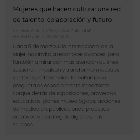
Mujeres que hacen cultura: una red
de talento, colaboración y futuro
Noticias
,
Opinión
,
Proyectos CulturaLAB
Por
Sol Martín
08/03/2026
Cada 8 de marzo, Día Internacional de la
Mujer, nos invita a reconocer avances, pero
también a mirar con más atención quiénes
sostienen, impulsan y transforman nuestros
sectores profesionales. En cultura, esa
pregunta es especialmente importante.
Porque detrás de exposiciones, proyectos
educativos, planes museológicos, acciones
de mediación, publicaciones, procesos
creativos o estrategias digitales, hay
muchas…