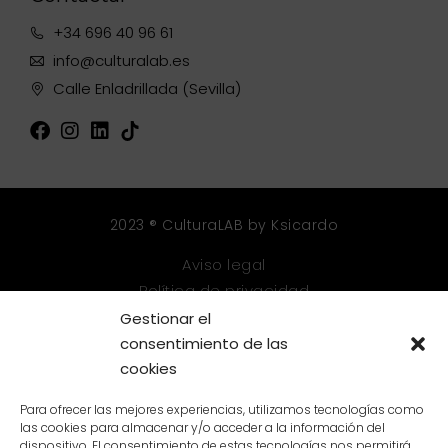
+34 696 40 96 61
info@culturalab.es
Calle Enladrillada (Sevilla)
2023 ® CulturaLAB by Ksicardo
Aviso legal
Política de privacidad
Política de cookies
Gestionar el
Mapa web
consentimiento de las
cookies
Accesibilidad
Para ofrecer las mejores experiencias, utilizamos tecnologías como
las cookies para almacenar y/o acceder a la información del
dispositivo. El consentimiento de estas tecnologías nos permitirá