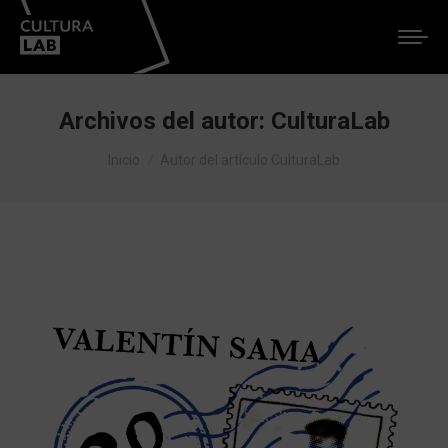
Archivos del autor:
CulturaLab
Estás aquí:
Inicio
Autor del artículo CulturaLab