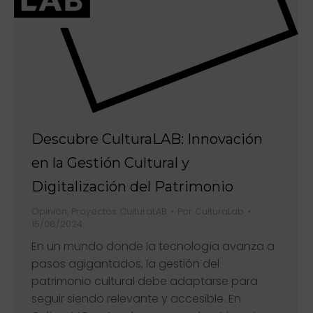
Descubre CulturaLAB: Innovación
en la Gestión Cultural y
Digitalización del Patrimonio
Opinión
,
Proyectos CulturaLAB
Por
CulturaLab
15/08/2024
En un mundo donde la tecnología avanza a
pasos agigantados, la gestión del
patrimonio cultural debe adaptarse para
seguir siendo relevante y accesible. En