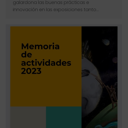
galardona las buenas prácticas e
innovación en las exposiciones tanto…