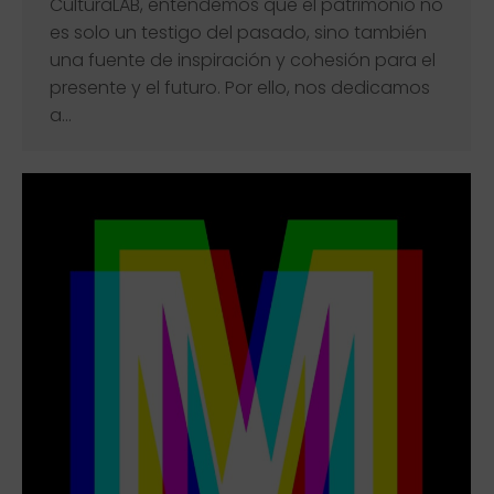
CulturaLAB, entendemos que el patrimonio no
es solo un testigo del pasado, sino también
una fuente de inspiración y cohesión para el
presente y el futuro. Por ello, nos dedicamos
a…