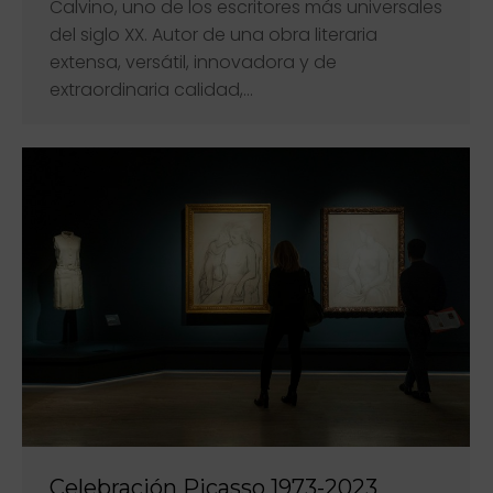
Calvino, uno de los escritores más universales
del siglo XX. Autor de una obra literaria
extensa, versátil, innovadora y de
extraordinaria calidad,…
Celebración Picasso 1973-2023